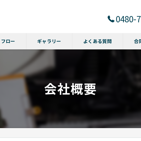
0480-7
フロー
ギャラリー
よくある質問
合
修理
鈑金
会社概要
架装
買取
オー