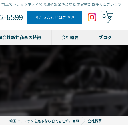
埼玉でトラックボディの修理や鈑金塗装などの実績が数多くございます
2-6599
お問い合わせはこちら
同会社新井商事の特徴
会社概要
ブログ
塗装
クション代行
埼玉でトラックを売るなら合同会社新井商事
会社概要